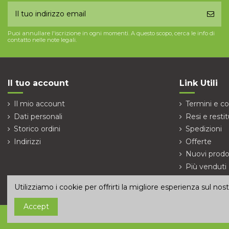
Puoi annullare l'iscrizione in ogni momenti. A questo scopo, cerca le info di
contatto nelle note legali.
Il tuo account
Link Utili
Il mio account
Termini e co
Dati personali
Resi e restit
Storico ordini
Spedizioni
Indirizzi
Offerte
Nuovi prodo
Più venduti
Contattaci
Utilizziamo i cookie per offrirti la migliore esperienza sul no
Accept
© 2026 ECUmania.it is a brand of
Tsec Engineering S.r.l.