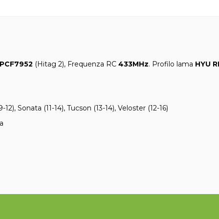
PCF7952
(Hitag 2), Frequenza RC
433MHz
. Profilo lama
HYU R
9-12), Sonata (11-14), Tucson (13-14), Veloster (12-16)
ra