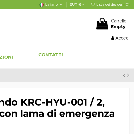
Italiano
EUR €
Lista dei desideri (
0
)
Carrello
Empty
Accedi
CONTATTI
ZIONI
do KRC-HYU-001 / 2,
i, con lama di emergenza