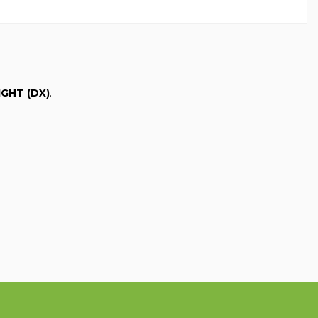
IGHT (DX)
.