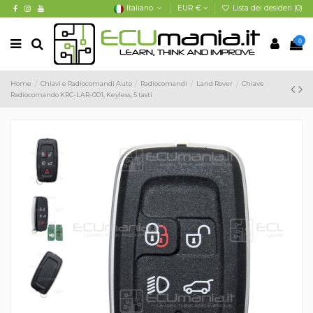
Italiano
EUR €
Lista dei desideri (
0
)
0
Home
Chiavi e Radiocomandi Auto
Radiocomandi
Land Rover
Chiave
Radiocomando KRC-LAR-001, Keyless, 5 tasti