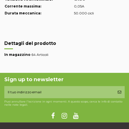
Corrente massima:
0,05A
Durata meccanica:
50.000 cicli
Dettagli del prodotto
In magazzino
64 Articoli
Sign up to newsletter
Puoi annullare l'iscrizione in ogni momenti. A questo scopo, cerca le info di contatto
nelle note legali.