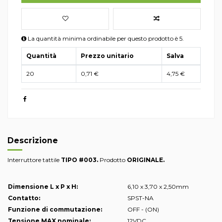
La quantità minima ordinabile per questo prodotto è 5.
Quantità
Prezzo unitario
Salva
20
0,71 €
4,75 €
Descrizione
Interruttore tattile
TIPO #003.
Prodotto
ORIGINALE.
Dimensione L x P x H:
6,10 x 3,70 x 2,50mm
Contatto:
SPST-NA
Funzione di commutazione:
OFF - (ON)
Tensione MAX nominale:
12VDC