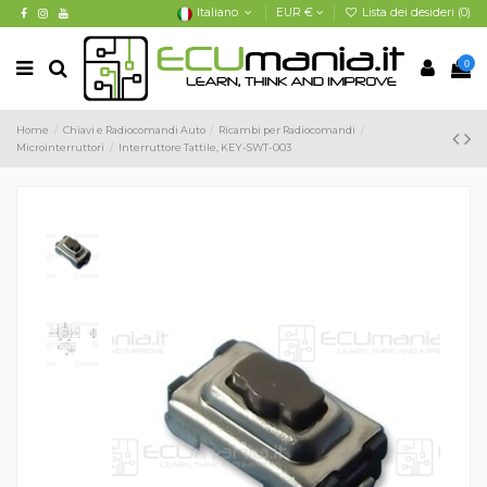
Italiano
EUR €
Lista dei desideri (
0
)
0
Home
Chiavi e Radiocomandi Auto
Ricambi per Radiocomandi
Microinterruttori
Interruttore Tattile, KEY-SWT-003