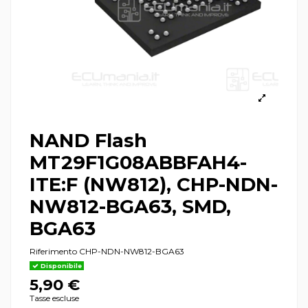
NAND Flash
MT29F1G08ABBFAH4-
ITE:F (NW812), CHP-NDN-
NW812-BGA63, SMD,
BGA63
Riferimento
CHP-NDN-NW812-BGA63
Disponibile
5,90 €
Tasse escluse