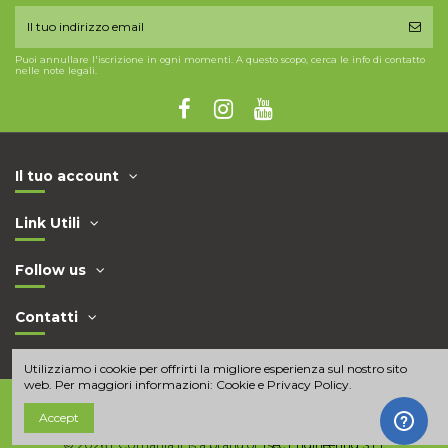
Puoi annullare l'iscrizione in ogni momenti. A questo scopo, cerca le info di contatto
nelle note legali.
Il tuo account
Link Utili
Follow us
Contatti
Utilizziamo i cookie per offrirti la migliore esperienza sul nostro sito
web. Per maggiori informazioni:
Cookie e Privacy Policy
.
Accept
© 2026 ECUmania.it is a brand of
Tsec Engineering S.r.l.