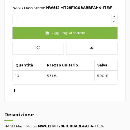
NAND Flash Micron
NW812
MT29F1G08ABBFAH4-ITE:F
Aggiungi al carrello
Quantità
Prezzo unitario
Salva
10
5,31 €
5,90 €
Descrizione
NAND Flash Micron
NW812
MT29F1G08ABBFAH4-ITE:F