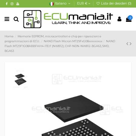
Italiano
EUR €
Lista dei desideri (
0
)
0
Home
Memorie EEPROM, microcontrollori e chip per riparazioni e
programmazioni di ECU.
NAND Flash Micron MT29FxG08xxxxxxxxx
NAND
Flash MT29F1G08ABBFAH4-ITE:F (NW812), CHP-NDN-NW812-BGA63, SMD,
BGA63