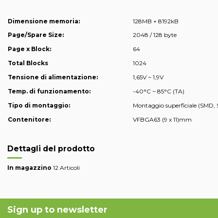
Dimensione memoria:
128MB + 8192kB
Page/Spare Size:
2048 / 128 byte
Page x Block:
64
Total Blocks
1024
Tensione di alimentazione:
1,65V ~ 1,9V
Temp. di funzionamento:
-40°C ~ 85°C (TA)
Tipo di montaggio:
Montaggio superficiale (SMD,
Contenitore:
VFBGA63 (9 x 11)mm
Dettagli del prodotto
In magazzino
12 Articoli
Sign up to newsletter