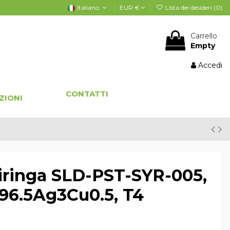
Italiano
EUR €
Lista dei desideri (
0
)
Carrello
Empty
Accedi
CONTATTI
ZIONI
siringa SLD-PST-SYR-005,
n96.5Ag3Cu0.5, T4