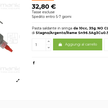
32,80 €
Tasse escluse
Spedito entro 5-7 giorni
Pasta saldante in siringa
da 10cc, 35g
,
NO C
di
Stagno/Argento/Rame Sn96.5Ag3Cu0.
Aggiungi al carrello