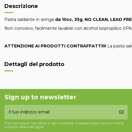
Descrizione
Pasta saldante in siringa
da 10cc, 35g
,
NO CLEAN, LEAD FRE
Non corrosivo, facilmente lavabile con alcohol isopropilico (IP
ATTENZIONE AI PRODOTTI CONTRAFFATTI!!!
La pasta sal
Dettagli del prodotto
Sign up to newsletter
Puoi annullare l'iscrizione in ogni momenti. A questo scopo, cerca le info di
contatto nelle note legali.