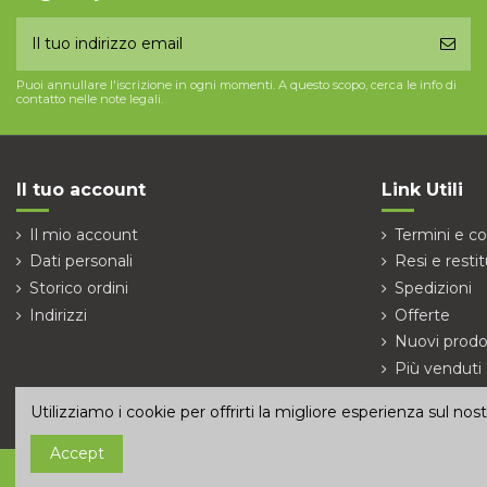
Puoi annullare l'iscrizione in ogni momenti. A questo scopo, cerca le info di
contatto nelle note legali.
Il tuo account
Link Utili
Il mio account
Termini e co
Dati personali
Resi e restit
Storico ordini
Spedizioni
Indirizzi
Offerte
Nuovi prodo
Più venduti
Contattaci
Utilizziamo i cookie per offrirti la migliore esperienza sul no
Accept
© 2026 ECUmania.it is a brand of
Tsec Engineering S.r.l.