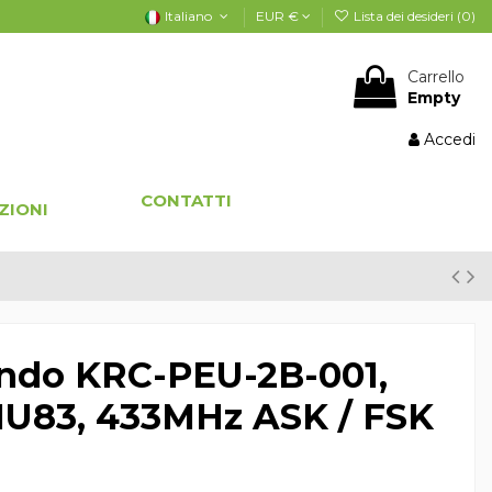
Italiano
EUR €
Lista dei desideri (
0
)
Carrello
Empty
Accedi
CONTATTI
ZIONI
ndo KRC-PEU-2B-001,
/ HU83, 433MHz ASK / FSK