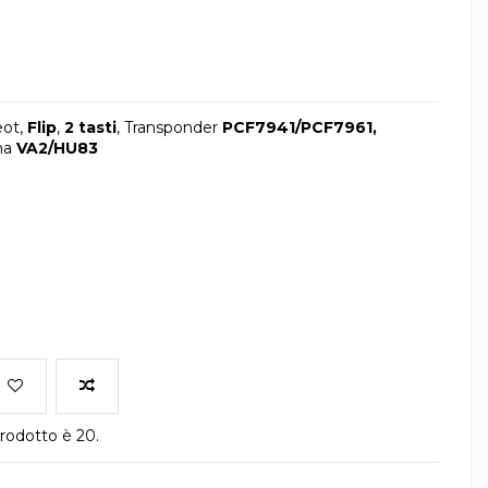
eot,
Flip
,
2 tasti
, Transponder
PCF7941/PCF7961,
ma
VA2/HU83
rodotto è 20.