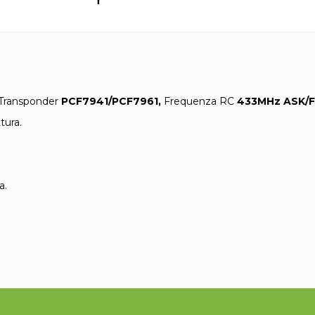
 Transponder
PCF7941/PCF7961,
Frequenza RC
433MHz ASK/F
tura.
a.