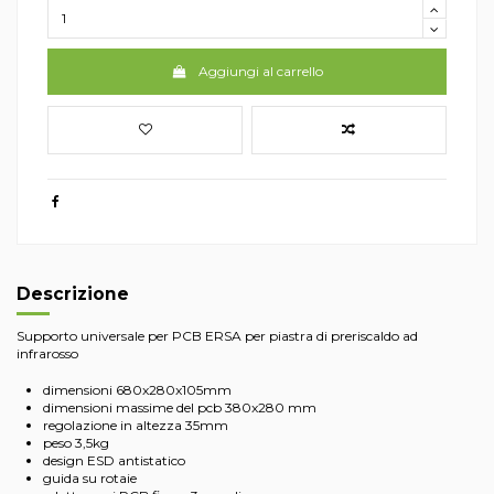
Aggiungi al carrello
Descrizione
Supporto universale per PCB ERSA per piastra di preriscaldo ad
infrarosso
dimensioni 680x280x105mm
dimensioni massime del pcb 380x280 mm
regolazione in altezza 35mm
peso 3,5kg
design ESD antistatico
guida su rotaie