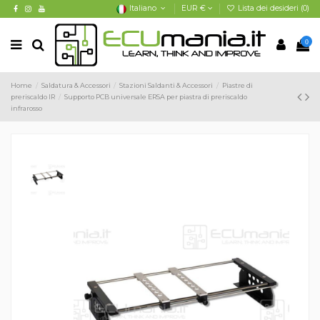
Italiano
EUR €
Lista dei desideri (
0
)
0
Home
Saldatura & Accessori
Stazioni Saldanti & Accessori
Piastre di
preriscaldo IR
Supporto PCB universale ERSA per piastra di preriscaldo
infrarosso