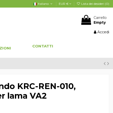
Italiano
EUR €
Lista dei desideri (
0
)
Carrello
Empty
Accedi
CONTATTI
ZIONI
ndo KRC-REN-010,
per lama VA2