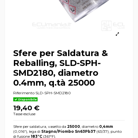
Sfere per Saldatura &
Reballing, SLD-SPH-
SMD2180, diametro
0.4mm, q.tà 25000
Riferimento
SLD-SPH-SMD2180
Disponibile
19,40 €
Tasse escluse
Sfere per saldatura, vasetto da
25000
, diametro
0,4mm
(0,016"), lega di
Stagno/Piombo Sn63Pb37
(63/37), punto
di fusione
183°C
(361°F).