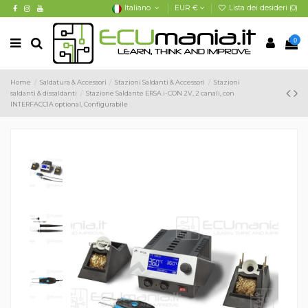
Italiano
EUR €
Lista dei desideri (
0
)
0
Home
Saldatura & Accessori
Stazioni Saldanti & Accessori
Stazioni
saldanti & dissaldanti
Stazione Saldante ERSA i-CON 2V, 2 canali, con
INTERFACCIA optional, Configurabile