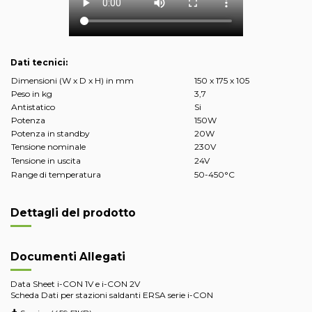
Dati tecnici:
Dimensioni (W x D x H) in mm
150 x 175 x 105
Peso in kg
3,7
Antistatico
Si
Potenza
150W
Potenza in standby
20W
Tensione nominale
230V
Tensione in uscita
24V
Range di temperatura
50-450°C
Dettagli del prodotto
Documenti Allegati
Data Sheet i-CON 1V e i-CON 2V
Scheda Dati per stazioni saldanti ERSA serie i-CON