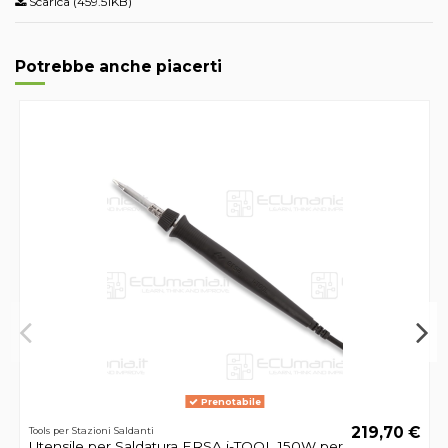
Scarica (459.51KB)
Potrebbe anche piacerti
Prenotabile
219,70 €
Tools per Stazioni Saldanti
Utensile per Saldatura ERSA i-TOOL 150W per