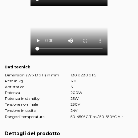
Dati tecnici:
Dimensioni (W x D x H) in mm
180 x 280 x 115
Peso in kg
6,0
Antistatico
Si
Potenza
200W
Potenza in standby
25W
Tensione nominale
230V
Tensione in uscita
24V
Range di temperatura
50-450°C Tips / 50-550°C Air
Dettagli del prodotto