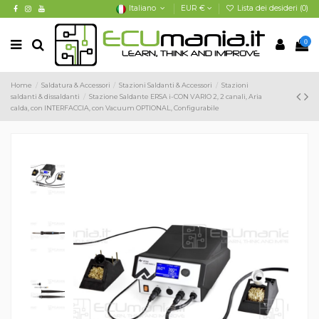
Italiano
EUR €
Lista dei desideri (
0
)
0
Home
Saldatura & Accessori
Stazioni Saldanti & Accessori
Stazioni
saldanti & dissaldanti
Stazione Saldante ERSA i-CON VARIO 2, 2 canali, Aria
calda, con INTERFACCIA, con Vacuum OPTIONAL, Configurabile