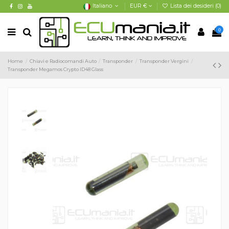
Italiano
EUR €
Lista dei desideri (
0
)
0
Home
Chiavi e Radiocomandi Auto
Transponder
Transponder Vergini
Transponder Megamos Crypto ID48 Glass