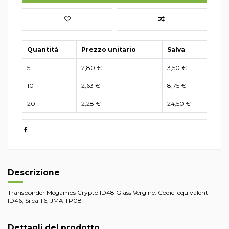
Quantità
Prezzo unitario
Salva
5
2,80 €
3,50 €
10
2,63 €
8,75 €
20
2,28 €
24,50 €
Descrizione
Transponder Megamos Crypto ID48 Glass Vergine. Codici equivalenti
ID46, Silca T6, JMA TP08
Dettagli del prodotto