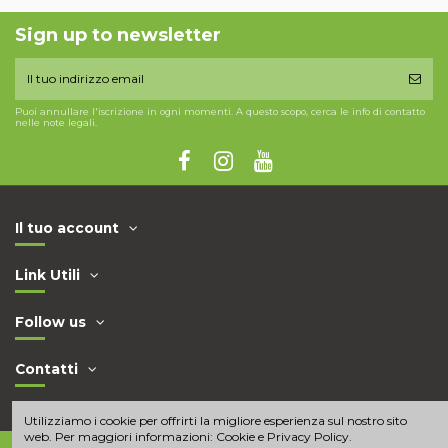
Sign up to newsletter
Puoi annullare l'iscrizione in ogni momenti. A questo scopo, cerca le info di contatto
nelle note legali.
Il tuo account
Link Utili
Follow us
Contatti
Utilizziamo i cookie per offrirti la migliore esperienza sul nostro sito
web. Per maggiori informazioni:
Cookie e Privacy Policy
.