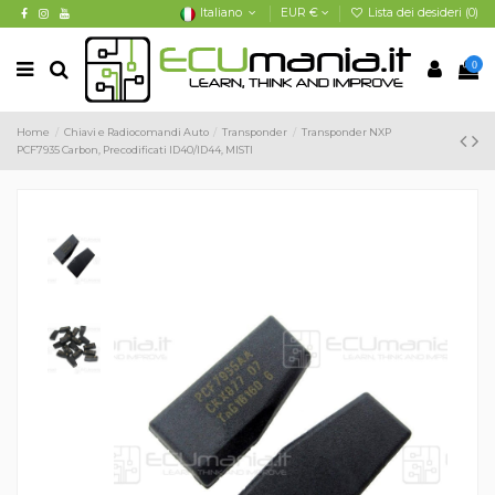
Italiano
EUR €
Lista dei desideri (
0
)
0
Home
Chiavi e Radiocomandi Auto
Transponder
Transponder NXP
PCF7935 Carbon, Precodificati ID40/ID44, MISTI