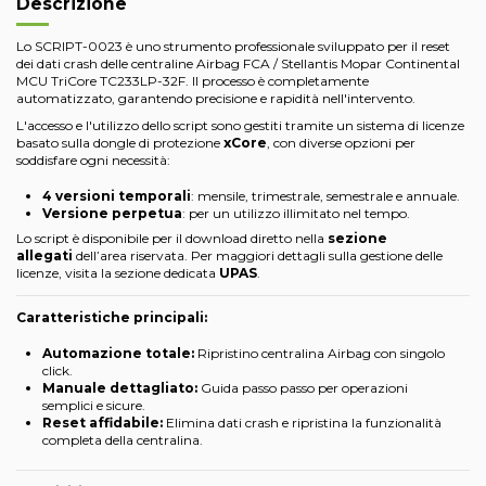
Descrizione
Lo SCRIPT-0023 è uno strumento professionale sviluppato per il reset
dei dati crash delle centraline Airbag FCA / Stellantis Mopar Continental
MCU TriCore TC233LP-32F. Il processo è completamente
automatizzato, garantendo precisione e rapidità nell'intervento.
L'accesso e l'utilizzo dello script sono gestiti tramite un sistema di licenze
basato sulla dongle di protezione
xCore
, con diverse opzioni per
soddisfare ogni necessità:
4 versioni temporali
: mensile, trimestrale, semestrale e annuale.
Versione perpetua
: per un utilizzo illimitato nel tempo.
Lo script è disponibile per il download diretto nella
sezione
allegati
dell’area riservata. Per maggiori dettagli sulla gestione delle
licenze, visita la sezione dedicata
UPAS
.
Caratteristiche principali:
Automazione totale:
Ripristino centralina Airbag con singolo
click.
Manuale dettagliato:
Guida passo passo per operazioni
semplici e sicure.
Reset affidabile:
Elimina dati crash e ripristina la funzionalità
completa della centralina.