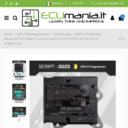
Italiano
EUR €
Lista dei desideri (
0
)
0
Home
UPA-S USB Programmer
UPA-S Scripts
SCRIPT-0023 Airbag
Stellantis / FCA Mopar Continental MCU TriCore TC233LP-32F for UPA-S
Programmer