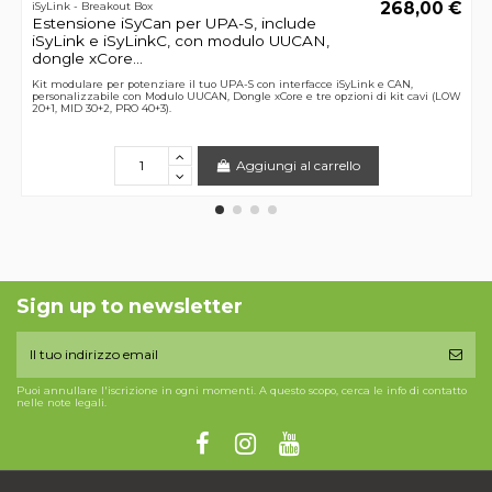
268,00 €
iSyLink - Breakout Box
Estensione iSyCan per UPA-S, include
iSyLink e iSyLinkC, con modulo UUCAN,
dongle xCore...
Kit modulare per potenziare il tuo UPA-S con interfacce iSyLink e CAN,
personalizzabile con Modulo UUCAN, Dongle xCore e tre opzioni di kit cavi (LOW
20+1, MID 30+2, PRO 40+3).
Aggiungi al carrello
Sign up to newsletter
Puoi annullare l'iscrizione in ogni momenti. A questo scopo, cerca le info di contatto
nelle note legali.