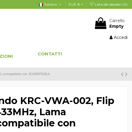
Italiano
EUR €
Lista dei desideri (
0
)
Carrello
Empty
Accedi
CONTATTI
ZIONI
, compatibile con 3C0959752BA
ndo KRC-VWA-002, Flip
 433MHz, Lama
ompatibile con