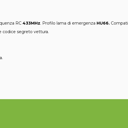
equenza RC
433MHz
. Profilo lama di emergenza
HU66.
Compati
 codice segreto vettura.
a.