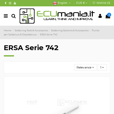
English
EUR €
Wishlist (
0
)
0
Home
Soldering Tools & Accessories
Soldering Stations & Accessories
Punte
per Saldatura & Dissaldatura
ERSA Serie 742
ERSA Serie 742
Relevance
1