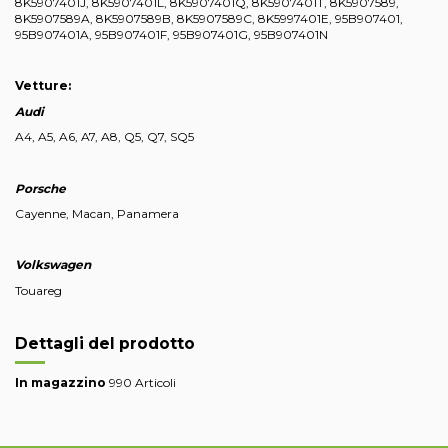
8K5907401J, 8K5907401L, 8K5907401Q, 8K5907401T, 8K5907589,
8K5907589A, 8K5907589B, 8K5907589C, 8K5997401E, 95B907401,
95B907401A, 95B907401F, 95B907401G, 95B907401N
Vetture:
Audi
A4, A5, A6, A7, A8, Q5, Q7, SQ5
Porsche
Cayenne, Macan, Panamera
Volkswagen
Touareg
Dettagli del prodotto
In magazzino
990 Articoli