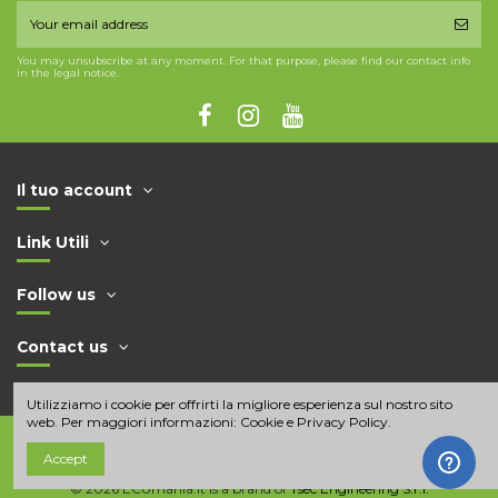
You may unsubscribe at any moment. For that purpose, please find our contact info
in the legal notice.
Il tuo account
Link Utili
Follow us
Contact us
Utilizziamo i cookie per offrirti la migliore esperienza sul nostro sito
web. Per maggiori informazioni:
Cookie e Privacy Policy
.
Accept
© 2026 ECUmania.it is a brand of
Tsec Engineering S.r.l.