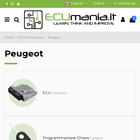
English
EUR €
Wishlist (
0
)
0
Home
ECU Files Services
Peugeot
Peugeot
ECU
2 products
Programmazione Chiave
1 product