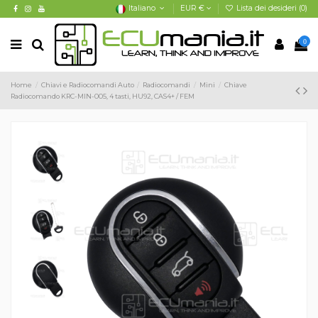
Italiano
EUR €
Lista dei desideri (
0
)
0
Home
Chiavi e Radiocomandi Auto
Radiocomandi
Mini
Chiave
Radiocomando KRC-MIN-005, 4 tasti, HU92, CAS4+ / FEM