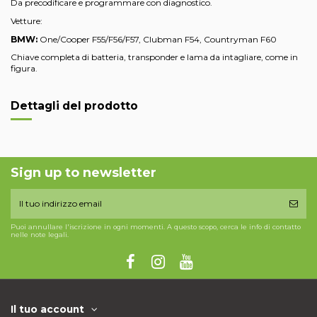
Da precodificare e programmare con diagnostico.
Vetture:
BMW:
One/Cooper F55/F56/F57, Clubman F54, Countryman F60
Chiave completa di batteria, transponder e lama da intagliare, come in
figura.
Dettagli del prodotto
Sign up to newsletter
Puoi annullare l'iscrizione in ogni momenti. A questo scopo, cerca le info di contatto
nelle note legali.
Il tuo account