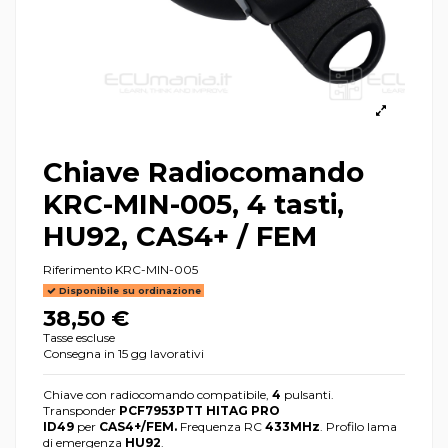
Chiave Radiocomando
KRC-MIN-005, 4 tasti,
HU92, CAS4+ / FEM
Riferimento
KRC-MIN-005
Disponibile su ordinazione
38,50 €
Tasse escluse
Consegna in 15 gg lavorativi
Chiave con radiocomando compatibile,
4
pulsanti.
Transponder
PCF7953PTT HITAG PRO
ID49
per
CAS4+/FEM.
Frequenza RC
433MHz
. Profilo lama
di emergenza
HU92
.