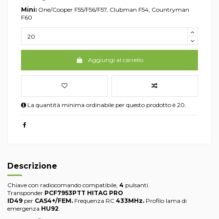
Mini:
One/Cooper F55/F56/F57, Clubman F54, Countryman
F60
Aggiungi al carrello
La quantità minima ordinabile per questo prodotto è 20.
Descrizione
Chiave con radiocomando compatibile,
4
pulsanti.
Transponder
PCF7953PTT HITAG PRO
ID49
per
CAS4+/FEM.
Frequenza RC
433MHz.
Profilo lama di
emergenza
HU92
.