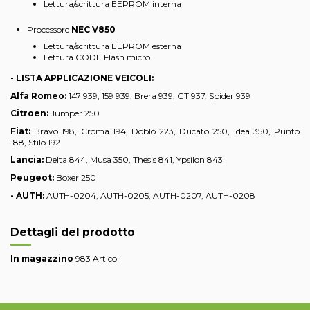
Lettura/scrittura EEPROM interna
Processore
NEC V850
Lettura/scrittura EEPROM esterna
Lettura CODE Flash micro
- LISTA APPLICAZIONE VEICOLI:
Alfa Romeo:
147 939, 159 939, Brera 939, GT 937, Spider 939
Citroen:
Jumper 250
Fiat:
Bravo 198, Croma 194, Doblò 223, Ducato 250, Idea 350, Punto
188, Stilo 192
Lancia:
Delta 844, Musa 350, Thesis 841, Ypsilon 843
Peugeot:
Boxer 250
- AUTH:
AUTH-0204, AUTH-0205, AUTH-0207, AUTH-0208
Dettagli del prodotto
In magazzino
983 Articoli