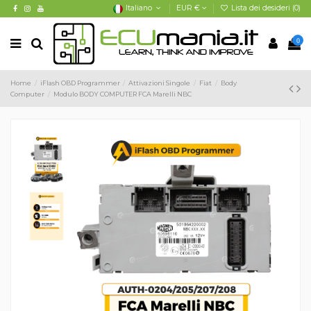
Italiano
EUR €
Lista dei desideri (
0
)
0
Home
iFlash OBD Programmer
Attivazioni Singole
Fiat
Body
Computer
Modulo BODY COMPUTER FCA Marelli NBC