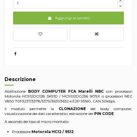
Aggiungi al carrello
Descrizione
Abilitazione
BODY COMPUTER FCA Marelli NBC
con processori
Motorola HC912DG128 3K91D / MC9S12DG256 1K79X o processori NEC
V850 70F3237/3378/3379/3631/3632 e E2P 95160, CAN 50kbps.
Il modulo permette la
CLONAZIONE
del body computer,
visualizzazione dei dati caratteristici, estrazione del
PIN CODE
.
A secondo del tipo di micro montato:
Processore
Motorola HC12 / 9S12