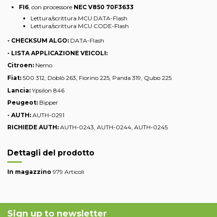
FI6
, con processore
NEC V850 70F3633
Lettura/scrittura MCU DATA-Flash
Lettura/scrittura MCU CODE-Flash
- CHECKSUM ALGO:
DATA-Flash
- LISTA APPLICAZIONE VEICOLI:
Citroen:
Nemo
Fiat:
500 312, Doblò 263, Fiorino 225, Panda 319, Qubo 225
Lancia:
Ypsilon 846
Peugeot:
Bipper
- AUTH:
AUTH-0291
RICHIEDE AUTH:
AUTH-0243, AUTH-0244, AUTH-0245
Dettagli del prodotto
In magazzino
979 Articoli
Sign up to newsletter