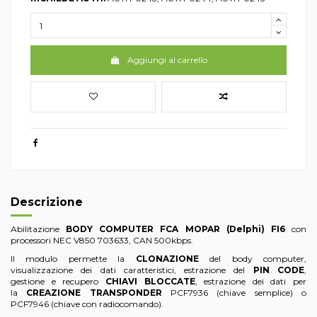
Aggiungi al carrello
Descrizione
Abilitazione
BODY COMPUTER FCA MOPAR (Delphi) FI6
con
processori NEC V850 703633, CAN 500kbps.
Il modulo permette la
CLONAZIONE
del body computer,
visualizzazione dei dati caratteristici, estrazione del
PIN CODE
,
gestione e recupero
CHIAVI BLOCCATE
, estrazione dei dati per
la
CREAZIONE TRANSPONDER
PCF7936 (chiave semplice) o
PCF7946 (chiave con radiocomando).