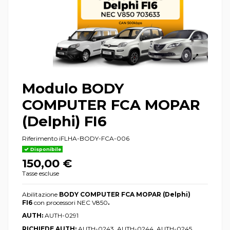
Modulo BODY
COMPUTER FCA MOPAR
(Delphi) FI6
Riferimento
iFLHA-BODY-FCA-006
Disponibile
150,00 €
Tasse escluse
Abilitazione
BODY COMPUTER FCA MOPAR (Delphi)
FI6
con processori NEC V850
.
AUTH:
AUTH-0291
RICHIEDE AUTH:
AUTH-0243, AUTH-0244, AUTH-0245