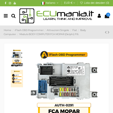
Italiano
EUR €
Lista dei desideri (
0
)
0
Home
iFlash OBD Programmer
Attivazioni Singole
Fiat
Body
Computer
Modulo BODY COMPUTER FCA MOPAR (Delphi) FI6