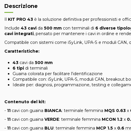
Descrizione
Il
KIT PRO 43
è la soluzione definitiva per professionisti e o
Include
43 cavi
da
500 mm
con terminali di
6 diverse tipolo
cavi integrati
, pensato per mantenere i cavi in ordine e rend
Compatibile con sistemi come iSyLink, UPA-S e moduli CAN, que
Caratteristiche:
43
cavi da
500 mm
6 tipi
di terminali
Guaina colorata per facilitare l'identificazione
Compatibile con: iSyLink, UPA-S, moduli CAN, breakout box
Ideale per: diagnosi, programmazione, testing e collegame
Contenuto del kit:
-
11
cavi con guaina
BIANCA
: terminale femmina
MQS 0.63
x
-
11
cavi con guaina
VERDE
: terminale femmina
MCON 1.2
x
0
-
11
cavi con guaina
BLU
: terminale femmina
MCP 1.5
x
0.6
mm