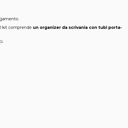
legamento.
Il kit comprende
un organizer da scrivania con tubi porta-
i.