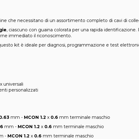
fficine che necessitano di un assortimento completo di cavi di col
gie
, ciascuno con guaina colorata per una rapida identificazione.
erne immediato il riconoscimento.
sto kit è ideale per diagnosi, programmazione e test elettronic
 universali
nti personalizzati
0.63
mm -
MCON 1.2
x
0.6
mm terminale maschio
.6
mm -
MCON 1.2
x
0.6
mm terminale maschio
 -
MCON 1.2
x
0.6
mm terminale maschio