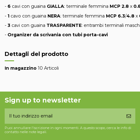
-
6
cavi con guaina
GIALLA
: terminale femmina
MCP 2.8
x
0.
-
1
cavo con guaina
NERA
: terminale femmina
MCP 6.3
/
4.8
x
-
3
cavi con guaina
TRASPARENTE
: entrambi terminali masc
-
Organizer da scrivania con tubi porta-cavi
Dettagli del prodotto
In magazzino
10 Articoli
Sign up to newsletter
Puoi annullare l'iscrizione in ogni momenti. A questo scopo, cerca le info di
contatto nelle note legali.