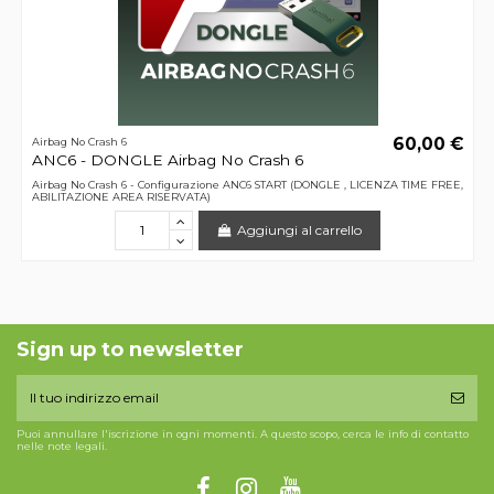
60,00 €
Airbag No Crash 6
ANC6 - DONGLE Airbag No Crash 6
Airbag No Crash 6 - Configurazione ANC6 START (DONGLE , LICENZA TIME FREE,
ABILITAZIONE AREA RISERVATA)
Aggiungi al carrello
Sign up to newsletter
Puoi annullare l'iscrizione in ogni momenti. A questo scopo, cerca le info di contatto
nelle note legali.