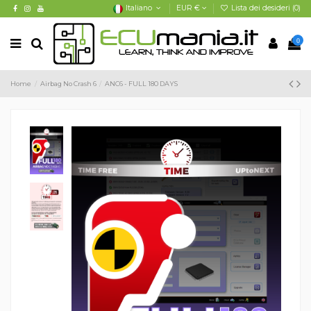
Italiano
EUR €
Lista dei desideri (
0
)
0
Home
Airbag No Crash 6
ANC6 - FULL 180 DAYS