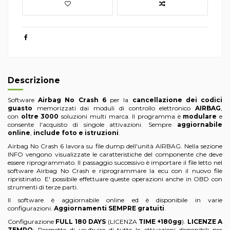
Descrizione
Software
Airbag No Crash 6
per la
cancellazione dei codici
guasto
memorizzati dai moduli di controllo elettronico
AIRBAG
,
con
oltre 3000
soluzioni multi marca. Il programma è
modulare
e
consente l'acquisto di singole attivazioni. Sempre
aggiornabile
online
,
include foto e istruzioni
.
Airbag No Crash 6 lavora su file dump dell'unità AIRBAG. Nella sezione
INFO vengono visualizzate le caratteristiche del componente che deve
essere riprogrammato. Il passaggio successivo è importare il file letto nel
software Airbag No Crash e riprogrammare la ecu con il nuovo file
ripristinato. E' possibile effettuare queste operazioni anche in OBD con
strumenti di terze parti.
Il software è aggiornabile online ed è disponibile in varie
configurazioni.
Aggiornamenti SEMPRE gratuiti
.
Configurazione
FULL 180 DAYS
(LICENZA
TIME +180gg
).
LICENZE A
TEMPO
: Permette di usufruire di tutte le attivazioni disponibili per