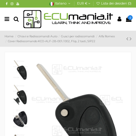
Italiano
EUR €
Lista dei desideri (
0
)
0
Home
Chiavi e Radiocomandi Auto
Gusci per radiocomandi
Alfa Romeo
Cover Radiocomando KCO-ALF-2B-001 / 002, Flip, 2 tasti, SIP22