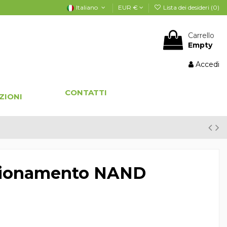
Italiano
EUR €
Lista dei desideri (
0
)
Carrello
Empty
Accedi
CONTATTI
ZIONI
izionamento NAND