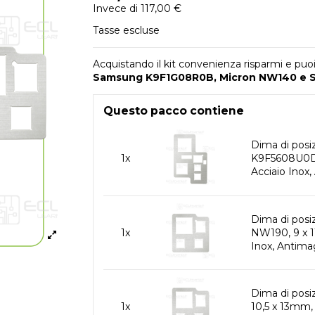
Invece di 117,00 €
Tasse escluse
Acquistando il kit convenienza risparmi e pu
Samsung K9F1G08R0B,
Micron NW140 e
Questo pacco contiene
Dima di po
1x
K9F5608U0D 
Acciaio Inox,
Dima di pos
1x
NW190, 9 x 
Inox, Antima
Dima di pos
1x
10,5 x 13mm,