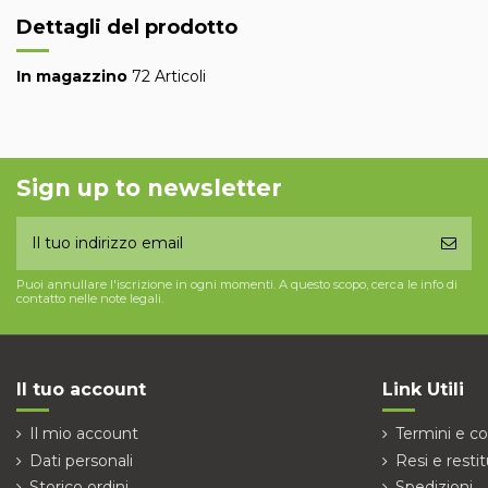
Dettagli del prodotto
In magazzino
72 Articoli
Sign up to newsletter
Puoi annullare l'iscrizione in ogni momenti. A questo scopo, cerca le info di
contatto nelle note legali.
Il tuo account
Link Utili
Il mio account
Termini e co
Dati personali
Resi e restit
Storico ordini
Spedizioni