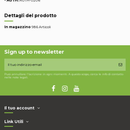
- AUTH:
AUTH-0206
Dettagli del prodotto
In magazzino
986 Articoli
Sign up to newsletter
Puoi annullare l'iscrizione in ogni momenti. A questo scopo, cerca le info di contatto
nelle note legali.
Il tuo account
Link Utili