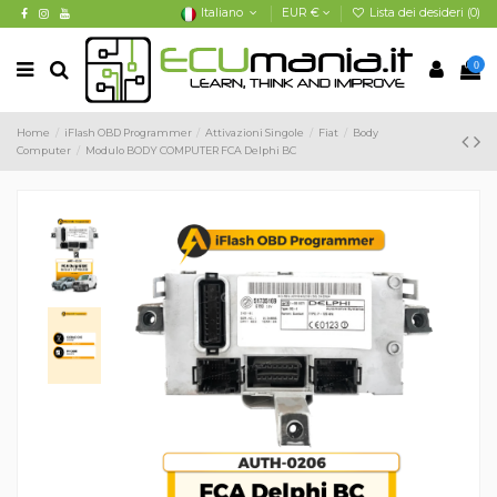
Italiano
EUR €
Lista dei desideri (
0
)
0
Home
iFlash OBD Programmer
Attivazioni Singole
Fiat
Body
Computer
Modulo BODY COMPUTER FCA Delphi BC