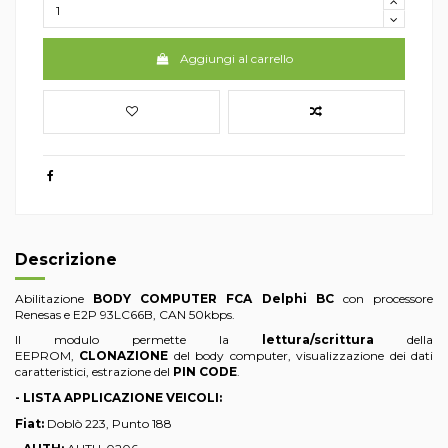
Aggiungi al carrello
Descrizione
Abilitazione
BODY COMPUTER FCA Delphi BC
con processore
Renesas e E2P 93LC66B, CAN 50kbps.
Il modulo permette la
lettura/scrittura
della
EEPROM,
CLONAZIONE
del body computer, visualizzazione dei dati
caratteristici, estrazione del
PIN CODE
.
- LISTA APPLICAZIONE VEICOLI:
Fiat:
Doblò 223, Punto 188