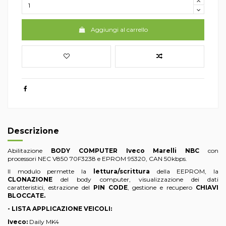
Aggiungi al carrello
Descrizione
Abilitazione
BODY COMPUTER Iveco Marelli NBC
con
processori NEC V850 70F3238 e EPROM 95320, CAN 50kbps.
Il modulo permette la
lettura/scrittura
della EEPROM, la
CLONAZIONE
del body computer, visualizzazione dei dati
caratteristici, estrazione del
PIN CODE
, gestione e recupero
CHIAVI
BLOCCATE.
- LISTA APPLICAZIONE VEICOLI:
Iveco:
Daily MK4