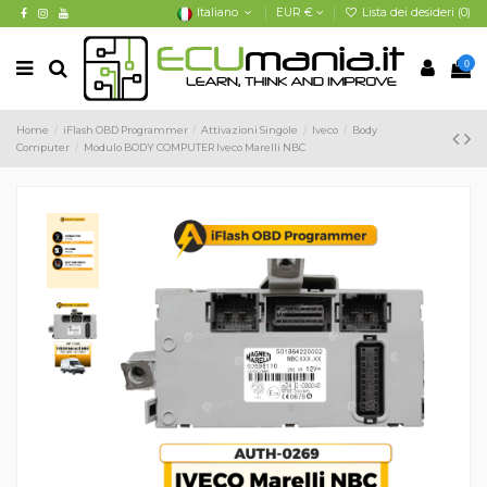
Italiano
EUR €
Lista dei desideri (
0
)
0
Home
iFlash OBD Programmer
Attivazioni Singole
Iveco
Body
Computer
Modulo BODY COMPUTER Iveco Marelli NBC