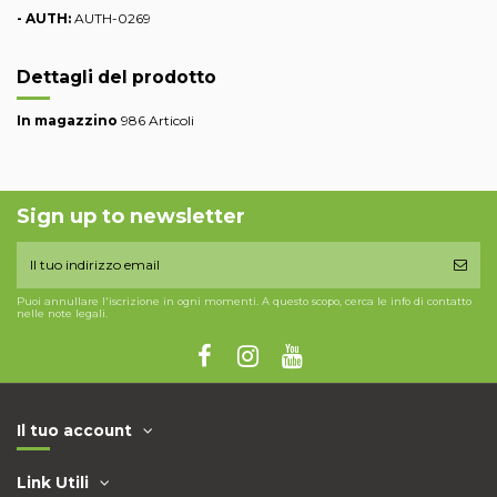
- AUTH:
AUTH-0269
Dettagli del prodotto
In magazzino
986 Articoli
Sign up to newsletter
Puoi annullare l'iscrizione in ogni momenti. A questo scopo, cerca le info di contatto
nelle note legali.
Il tuo account
Link Utili