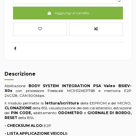
Aggiungi al carrello
Descrizione
Abilitazione
BODY SYSTEM INTEGRATION PSA Valeo BSIEV-
X0x
con processore Freescale MC9S12XEP768 e memoria E2P
24C128, CAN 500kbps.
Il modulo permette la
lettura/scrittura
della EEPROM e del MICRO,
CLONAZIONE
della BSI, visualizzazione dei dati caratteristici, estrazione
del
PIN CODE,
adattamento
ODOMETRO
e
GIORNALE DI BORDO,
RESET
della BSI
.
- CHECKSUM ALGO:
E2P
- LISTA APPLICAZIONE VEICOLI: