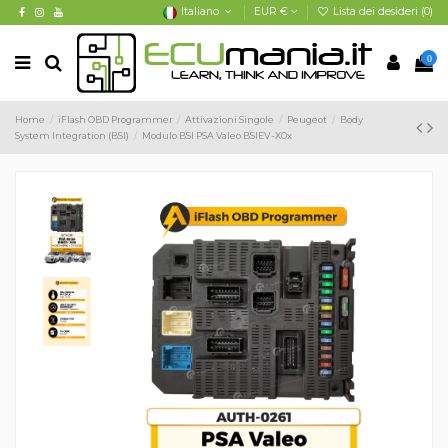
Italiano
EUR €
Lista dei desideri (
0
)
0
Home
iFlash OBD Programmer
Attivazioni Singole
Peugeot
Body
System Integration (BSI)
Modulo BSI PSA Valeo BSIEV-X0x