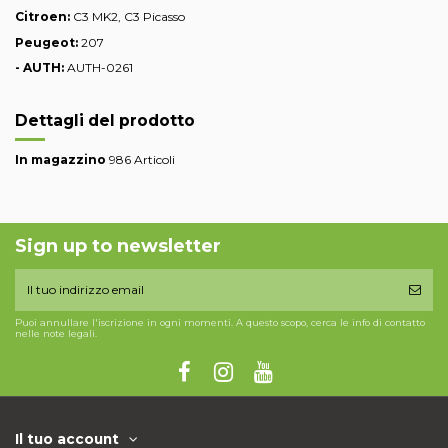
Citroen
:
C3 MK2, C3 Picasso
Peugeot:
207
- AUTH:
AUTH-0261
Dettagli del prodotto
In magazzino
986 Articoli
Sign up to newsletter
Puoi annullare l'iscrizione in ogni momenti. A questo scopo, cerca le info di contatto
nelle note legali.
Il tuo account