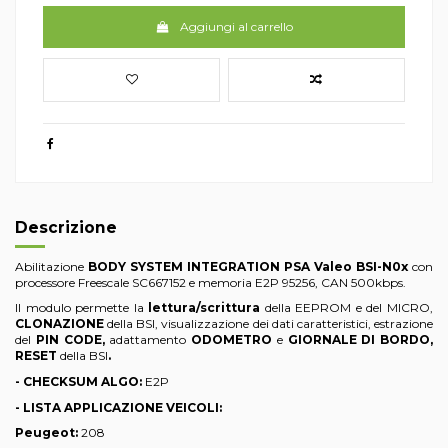
Aggiungi al carrello
Descrizione
Abilitazione
BODY SYSTEM INTEGRATION PSA Valeo BSI-N0x
con
processore Freescale SC667152 e memoria E2P 95256, CAN 500kbps.
Il modulo permette la
lettura/scrittura
della EEPROM e del MICRO,
CLONAZIONE
della BSI, visualizzazione dei dati caratteristici, estrazione
del
PIN CODE,
adattamento
ODOMETRO
e
GIORNALE DI BORDO,
RESET
della BSI
.
- CHECKSUM ALGO:
E2P
- LISTA APPLICAZIONE VEICOLI:
Peugeot:
208