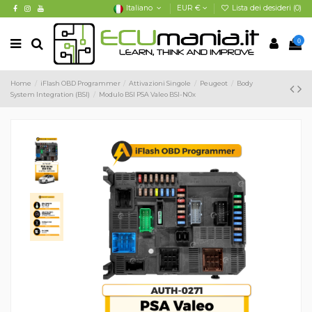
Italiano
EUR €
Lista dei desideri (
0
)
0
Home
iFlash OBD Programmer
Attivazioni Singole
Peugeot
Body
System Integration (BSI)
Modulo BSI PSA Valeo BSI-N0x