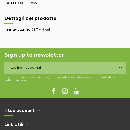
- AUTH:
AUTH-0271
Dettagli del prodotto
In magazzino
987 Articoli
Sign up to newsletter
Puoi annullare l'iscrizione in ogni momenti. A questo scopo, cerca le info di contatto
nelle note legali.
Il tuo account
Link Utili