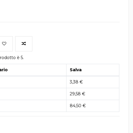
rodotto è 5.
ario
Salva
3,38 €
29,58 €
84,50 €