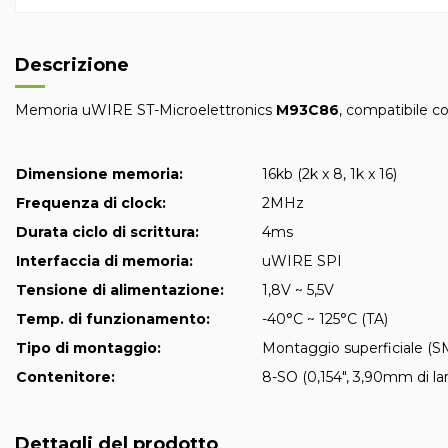
Descrizione
Memoria uWIRE ST-Microelettronics
M93C86
, compatibile co
Dimensione memoria:
16kb (2k x 8, 1k x 16)
Frequenza di clock:
2MHz
Durata ciclo di scrittura:
4ms
Interfaccia di memoria:
uWIRE SPI
Tensione di alimentazione:
1,8V ~ 5,5V
Temp. di funzionamento:
-40°C ~ 125°C (TA)
Tipo di montaggio:
Montaggio superficiale (
Contenitore:
8-SO (0,154", 3,90mm di la
Dettagli del prodotto