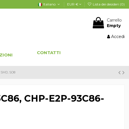
Italiano
EUR €
Lista dei desideri (
0
)
Carrello
Empty
Accedi
CONTATTI
ZIONI
 SMD, SO8
C86, CHP-E2P-93C86-