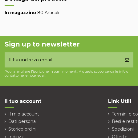
In magazzino
80 Articoli
Sign up to newsletter
Puoi annullare l'iscrizione in ogni momenti. A questo scopo, cerca le info di
contatto nelle note legali.
Il tuo account
Link Utili
Il mio account
Termini e co
Dati personali
Resi e restit
Storico ordini
Spedizioni
Indirizzi
Offerte