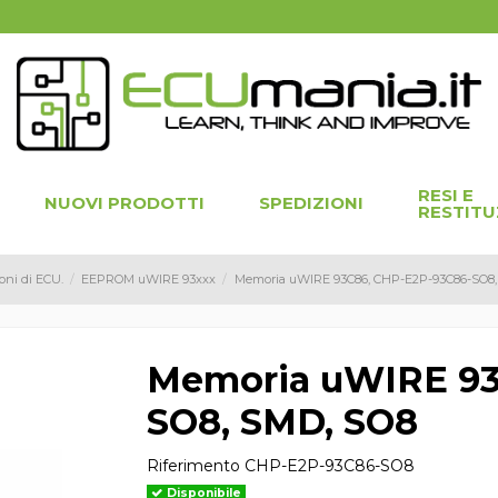
RESI E
NUOVI PRODOTTI
SPEDIZIONI
RESTITU
oni di ECU.
EEPROM uWIRE 93xxx
Memoria uWIRE 93C86, CHP-E2P-93C86-SO8,
Memoria uWIRE 93
SO8, SMD, SO8
Riferimento
CHP-E2P-93C86-SO8
Disponibile