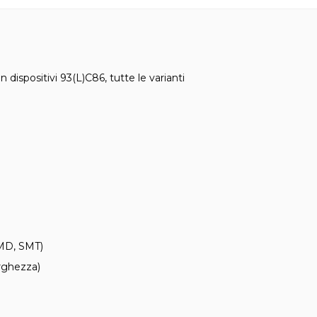
n dispositivi 93(L)C86, tutte le varianti
SMD, SMT)
rghezza)