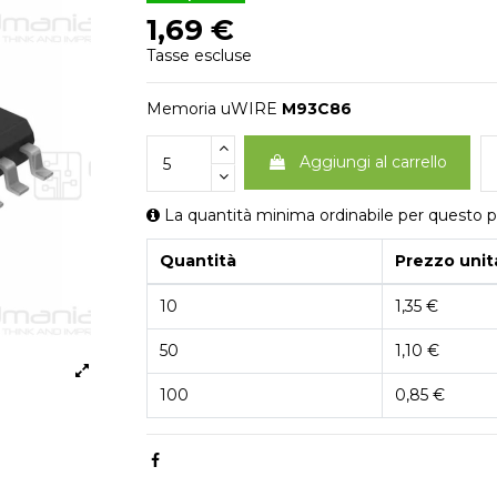
1,69 €
Tasse escluse
Memoria uWIRE
M93C86
Aggiungi al carrello
La quantità minima ordinabile per questo p
Quantità
Prezzo unit
10
1,35 €
50
1,10 €
100
0,85 €