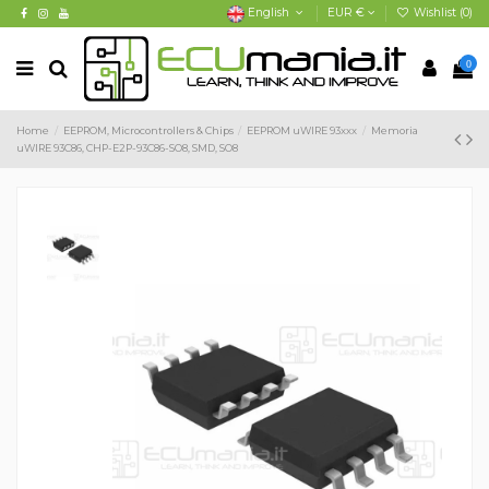
English
EUR €
Wishlist (
0
)
0
Home
EEPROM, Microcontrollers & Chips
EEPROM uWIRE 93xxx
Memoria
uWIRE 93C86, CHP-E2P-93C86-SO8, SMD, SO8