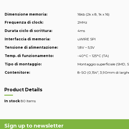
Dimensione memoria:
16kb (2k x 8, 1k x 16)
Frequenza di clock:
2MHz
Durata ciclo di scrittura:
4ms
Interfaccia di memoria:
uWIRE SPI
Tensione di alimentazione:
1,8V ~ 5,5V
Temp. di funzionamento:
-40°C ~ 125°C (TA)
Tipo di montaggio:
Montaggio superficiale (SMD, 
Contenitore:
8-SO (0,154", 3,90mm di largh
Product Details
In stock
80 Items
Sign up to newsletter