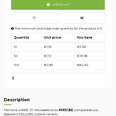
Add to cart
The minimum purchase order quantity for the product is 5.
Quantity
Unit price
You Save
10
€1.35
€3.38
50
€1.10
€29.58
100
€0.85
€84.50
Description
Memoria uWIRE ST-Microelettronics
M93C86
, compatibile con
dispositivi 93(L)C86, tutte le varianti