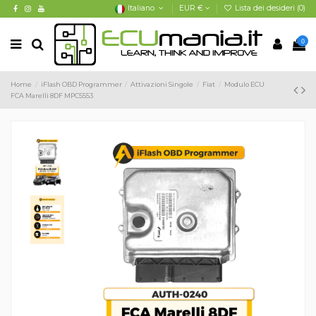
Italiano
EUR €
Lista dei desideri (
0
)
0
Home
iFlash OBD Programmer
Attivazioni Singole
Fiat
Modulo ECU
FCA Marelli 8DF MPC5553