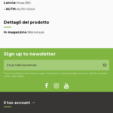
Lancia:
Musa 350
- AUTH:
AUTH-0240
Dettagli del prodotto
In magazzino
986 Articoli
Sign up to newsletter
Puoi annullare l'iscrizione in ogni momenti. A questo scopo, cerca le info di contatto
nelle note legali.
Il tuo account