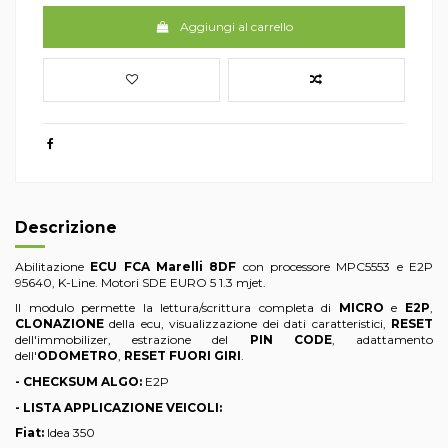
Aggiungi al carrello
Descrizione
Abilitazione
ECU FCA Marelli 8DF
con processore MPC5553 e E2P
95640, K-Line. Motori SDE EURO 5 1.3 mjet.
Il modulo permette la lettura/scrittura completa di
MICRO
e
E2P
,
CLONAZIONE
della ecu, visualizzazione dei dati caratteristici,
RESET
dell'immobilizer, estrazione del
PIN CODE
, adattamento
dell'
ODOMETRO
,
RESET FUORI GIRI
.
- CHECKSUM ALGO:
E2P
- LISTA APPLICAZIONE VEICOLI:
Fiat:
Idea 350