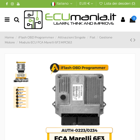
Italiano
EUR €
Lista dei desideri (
0
)
0
Home
iFlash OBD Programmer
Attivazioni Singole
Fiat
Gestione
Motore
Modulo ECU FCA Marelli 6F3 MPC563