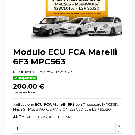
Modulo ECU FCA Marelli
6F3 MPC563
Riferimento
iFLHA-ECU-FCA-003
Disponibile
200,00 €
Tasse escluse
Abilitazione
ECU FCA Marelli 6F3
con Processore MPC563,
Flash ST M58BW016/SPANSION S29CL016J e E2P 95320
AUTH:
AUTH-0223, AUTH-0234