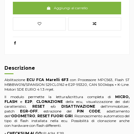
Aggiungi al carrello
Descrizione
Abilitazione
ECU FCA Marelli 6F3
con Processore MPC563, Flash ST
M58BW016/SPANSION S29CL016J e E2P 95320, CAN 500kbps + K-Line.
Motori SDE EURO 4 1.3 mjet.
Il modulo permette la lettura/scrittura completa di
MICRO,
FLASH
e
E2P
,
CLONAZIONE
della ecu, visualizzazione dei dati
caratteristici,
RESET
e/o
DISATTIVAZIONE
dell'immobilizer,
patch
EGR-OFF
, estrazione del
PIN CODE
, adattamento
dell'
ODOMETRO
,
RESET FUORI GIRI
. Riconoscimento automatico del
tipo di flash installata nella ecu. Possibilità di clonazione anche
con hardware con flash differenti.
- CHECKSUM ALGO:
FLASH, E2P