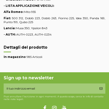
- LISTA APPLICAZIONE VEICOLI:
Alfa Romeo:
Mito 955
Fiat:
500 312, Doblò 223, Doblò 263, Fiorino 225, Idea 350, Panda 169,
Punto 199, Qubo 225
Lancia:
Musa 350, Ypsilon 843
- AUTH:
AUTH-0223, AUTH-0234
Dettagli del prodotto
In magazzino
985 Articoli
Sign up to newsletter
Puoi annullare l'iscrizione in ogni momenti. A questo scopo, cerca le info di contatto
nelle note legali.