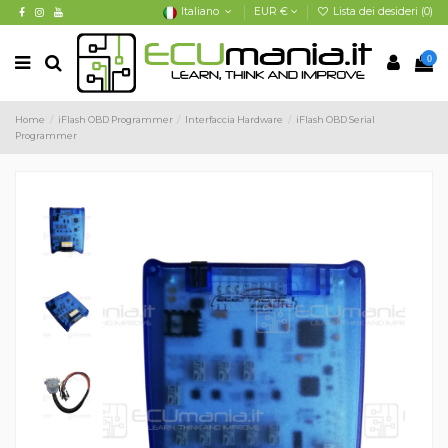
Italiano
EUR €
Lista dei desideri (
0
)
0
Home
iFlash OBD Programmer
Interfaccia Hardware
iFlash OBD Serial
Programmer