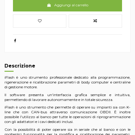
Aggiungi al carrello
Descrizione
iFlash è uno strumento professionale dedicato alla programmazione,
rigenerazione e ricalibrazione parametri di body computer e centraline
di gestione motore.
Il software presenta un'interfaccia grafica semplice e intuitiva,
permettendo di lavorare autonomamente e in totale sicurezza.
iFlash è uno strumento che permette di operare su impianti sia con K-
line che con CAN-bus attraverso comunicazione OBDII. È inoltre
possibile l'utilizzo al banco per tutte le operazioni di riprogrammazione
con gli adattatori e i cavi dedicati inclusi.
Con la possibilità di poter operare sia in seriale che al banco e con le
molteplici funzionalità per la modifica e ricalibrazione dei parametri,