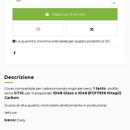
Aggiungi al carrello
La quantità minima ordinabile per questo prodotto è 30.
Descrizione
Cover compatibile per radiocomando originale Iveco,
1 tasto
, profilo
lama
GT10,
per transponder
ID48 Glass o ID46 (PCF7936 Hitag2)
Carbon
Guscio di alta qualità, controllato direttamente in produzione.
Vetture:
Iveco:
Daily