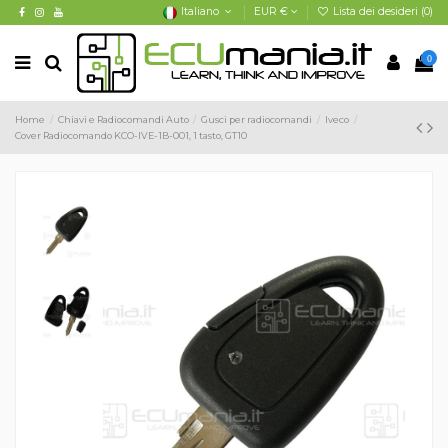
Italiano
EUR €
Lista dei desideri (
0
)
0
Home
Chiavi e Radiocomandi Auto
Gusci per radiocomandi
Iveco
Cover Radiocomando KCO-IVE-1B-001, 1 tasto, GT10