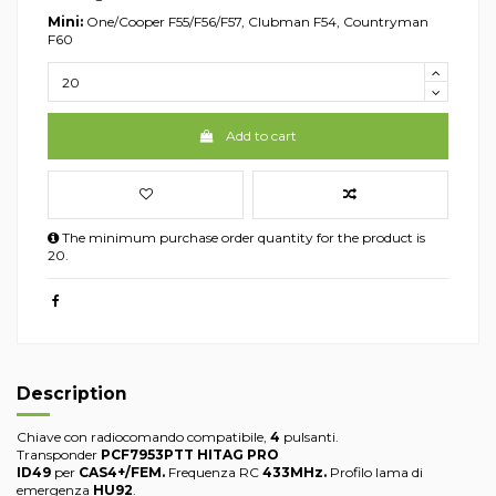
Mini:
One/Cooper F55/F56/F57, Clubman F54, Countryman
F60
Add to cart
The minimum purchase order quantity for the product is
20.
Description
Chiave con radiocomando compatibile,
4
pulsanti.
Transponder
PCF7953PTT HITAG PRO
ID49
per
CAS4+/FEM.
Frequenza RC
433MHz.
Profilo lama di
emergenza
HU92
.