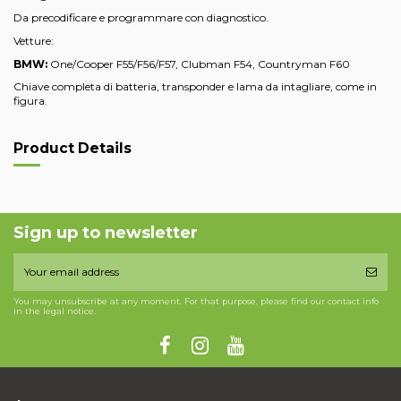
Da precodificare e programmare con diagnostico.
Vetture:
BMW:
One/Cooper F55/F56/F57, Clubman F54, Countryman F60
Chiave completa di batteria, transponder e lama da intagliare, come in
figura.
Product Details
Sign up to newsletter
You may unsubscribe at any moment. For that purpose, please find our contact info
in the legal notice.