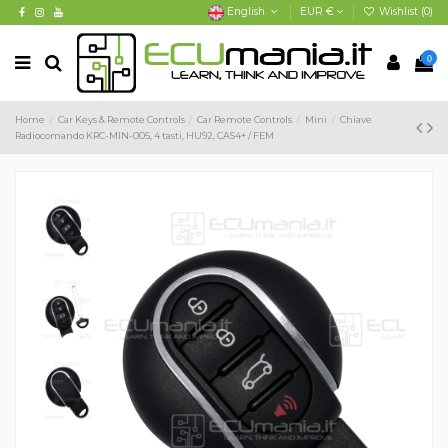
English
EUR €
Wishlist (
0
)
0
Home
Car Keys & Remote Controls
Car Remote Controls
Mini
Chiave
Radiocomando KRC-MIN-005, 4 tasti, HU92, CAS4+ / FEM