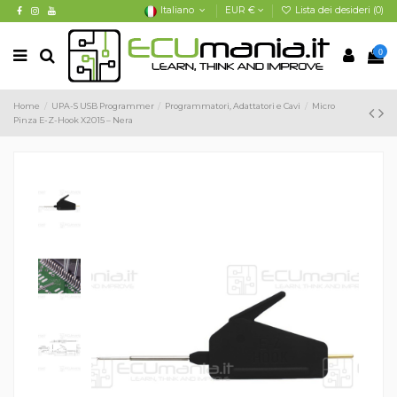
Italiano
EUR €
Lista dei desideri (
0
)
0
Home
UPA-S USB Programmer
Programmatori, Adattatori e Cavi
Micro
Pinza E-Z-Hook X2015 – Nera