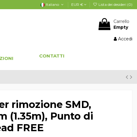
Italiano
EUR €
Lista dei desideri (
0
)
Carrello
Empty
Accedi
CONTATTI
ZIONI
er rimozione SMD,
m (1.35m), Punto di
Lead FREE