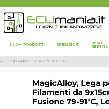
RESI E
NUOVI PRODOTTI
SPEDIZIONI
RESTITU
a 9x15cm (1.35m), Punto di Fusione 79-91°C, Lead FREE
MagicAlloy, Lega p
Filamenti da 9x15c
Fusione 79-91°C, 