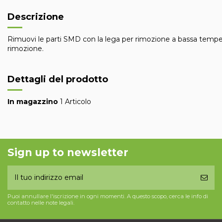
Descrizione
Rimuovi le parti SMD con la lega per rimozione a bassa tempera
rimozione.
Dettagli del prodotto
In magazzino
1 Articolo
Sign up to newsletter
Puoi annullare l'iscrizione in ogni momenti. A questo scopo, cerca le info di
contatto nelle note legali.