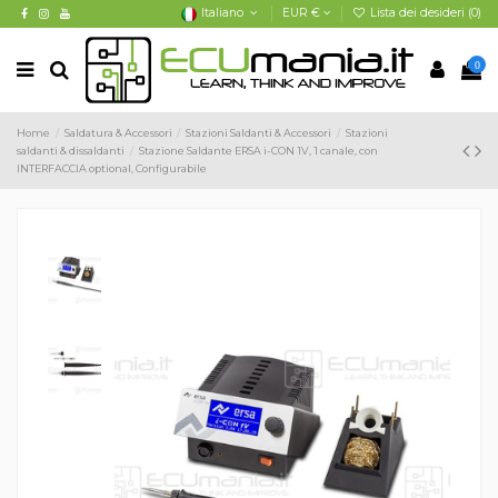
Italiano
EUR €
Lista dei desideri (
0
)
0
Home
Saldatura & Accessori
Stazioni Saldanti & Accessori
Stazioni
saldanti & dissaldanti
Stazione Saldante ERSA i-CON 1V, 1 canale, con
INTERFACCIA optional, Configurabile