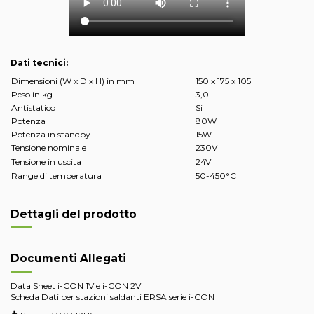
Dati tecnici:
Dimensioni (W x D x H) in mm
150 x 175 x 105
Peso in kg
3,0
Antistatico
Si
Potenza
80W
Potenza in standby
15W
Tensione nominale
230V
Tensione in uscita
24V
Range di temperatura
50-450°C
Dettagli del prodotto
Documenti Allegati
Data Sheet i-CON 1V e i-CON 2V
Scheda Dati per stazioni saldanti ERSA serie i-CON