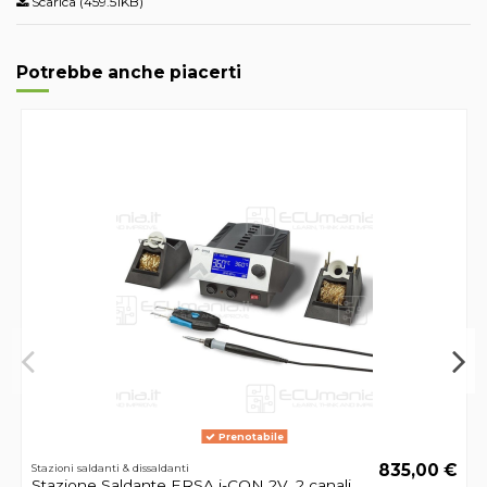
Scarica (459.51KB)
Potrebbe anche piacerti
Prenotabile
835,00 €
Stazioni saldanti & dissaldanti
Stazione Saldante ERSA i-CON 2V, 2 canali,