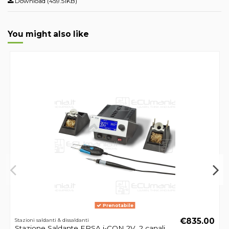
Download (459.51KB)
You might also like
Prenotabile
€835.00
Stazioni saldanti & dissaldanti
Stazione Saldante ERSA i-CON 2V, 2 canali,