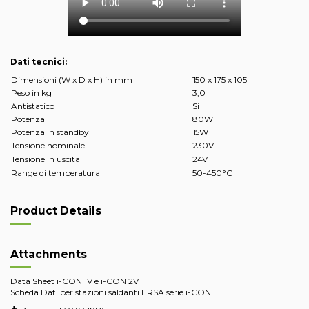
Dati tecnici:
Dimensioni (W x D x H) in mm
150 x 175 x 105
Peso in kg
3,0
Antistatico
Si
Potenza
80W
Potenza in standby
15W
Tensione nominale
230V
Tensione in uscita
24V
Range di temperatura
50-450°C
Product Details
Attachments
Data Sheet i-CON 1V e i-CON 2V
Scheda Dati per stazioni saldanti ERSA serie i-CON