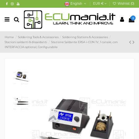
English
EUR €
Wishlist (
0
)
0
Home
Soldering Tools & Accessories
Soldering Stations & Accessories
Stazioni saldanti & dissaldanti
Stazione Saldante ERSA i-CON 1V, 1 canale, con
INTERFACCIA optional, Configurabile