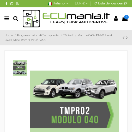
Italiano
EUR €
Lista dei desideri (
0
)
0
Home
Programmatori di Transponder
TMPro2
Modulo 040 - BMW, Land
Rover, Mini, Rover EWS3/EWS4