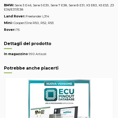
BMW:
Serie 3 E46, Serie 5 E39, Serie 7 E38, Serie 8 E31, X3 E83, X5 E53, Z3
E36/E37/E38
Land Rover:
Freelander L314
Mini:
Cooper/One R50, R52, R53
Rover:
75
Dettagli del prodotto
In magazzino
990 Articoli
Potrebbe anche piacerti