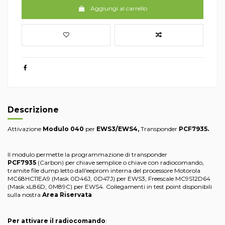
Aggiungi al carrello
Descrizione
Attivazione
Modulo 040
per
EWS3/EWS4
,
Transponder
PCF7935.
Il modulo permette la programmazione di transponder
PCF7935
(Carbon) per chiave semplice o chiave con radiocomando,
tramite file dump letto dall'eeprom interna del processore Motorola
MC68HC11EA9 (Mask 0D46J, 0D47J) per EWS3, Freescale MC9S12D64
(Mask xL86D, 0M89C) per EWS4. Collegamenti in test point disponibili
sulla nostra
Area Riservata
Per attivare il radiocomando
: