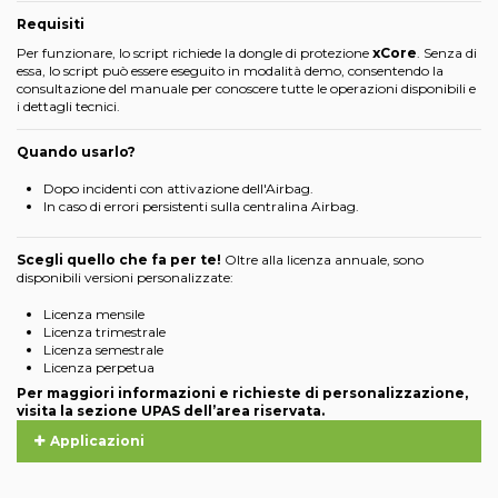
Requisiti
Per funzionare, lo script richiede la dongle di protezione
xCore
. Senza di
essa, lo script può essere eseguito in modalità demo, consentendo la
consultazione del manuale per conoscere tutte le operazioni disponibili e
i dettagli tecnici.
Quando usarlo?
Dopo incidenti con attivazione dell'Airbag.
In caso di errori persistenti sulla centralina Airbag.
Scegli quello che fa per te!
Oltre alla licenza annuale, sono
disponibili versioni personalizzate:
Licenza mensile
Licenza trimestrale
Licenza semestrale
Licenza perpetua
Per maggiori informazioni e richieste di personalizzazione,
visita la sezione UPAS dell’area riservata.
Applicazioni