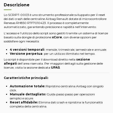
Descrizione
Lo SCRIPT-0003 è uno strumento professionale sviluppato per il reset
dei dati crash delle centraline Airbag Renault dotate di microcontrollore
Renesas RH850 R7F7010423. Il processo è completamente
automatizzato, garantendo precisione e rapidità nell'intervento.
L'accesso e l'utilizzo dello script sono gestiti tramite un sistema di licenze
basato sulla dongle di protezione
xCore
, con diverse opzioni per
soddisfare ogni necessità:
4 versioni temporali
: mensile, trimestrale, semestrale e annuale.
Versione perpetua
: per un utilizzo illimitato nel tempo.
Lo script è disponibile per il download diretto nella
sezione
allegati
dell’area riservata. Per maggiori dettagli sulla gestione delle
licenze, visita la sezione dedicata
UPAS
.
Caratteristiche principali:
Automazione totale:
Ripristino centralina Airbag con singolo
click.
Manuale dettagliato:
Guida passo passo per operazioni
semplici e sicure.
Reset affidabile:
Elimina dati crash e ripristina la funzionalità
completa della centralina.