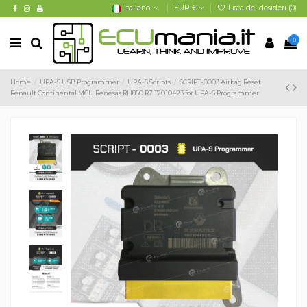
Italiano
EUR €
Lista dei desideri (
0
)
0
Home
UPA-S USB Programmer
UPA-S Scripts
SCRIPT-0003 Airbag Reset
Renault Continental MCU Renesas RH850 R7F7010423 for UPA-S Programmer