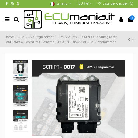
Italiano
EUR €
Lista dei desideri (
0
)
0
Home
UPA-S USB Programmer
UPA-S Scripts
SCRIPT-0017 Airbag Reset
Ford FoMoCo (Bosch) MCU Renesas RH850 R7F701A033 for UPA-S Programmer