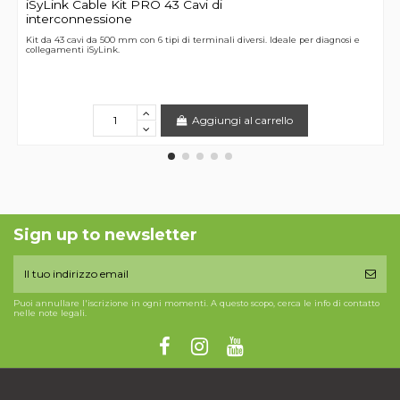
iSyLink Cable Kit PRO 43 Cavi di
interconnessione
Kit da 43 cavi da 500 mm con 6 tipi di terminali diversi. Ideale per diagnosi e
collegamenti iSyLink.
Aggiungi al carrello
Sign up to newsletter
Puoi annullare l'iscrizione in ogni momenti. A questo scopo, cerca le info di contatto
nelle note legali.