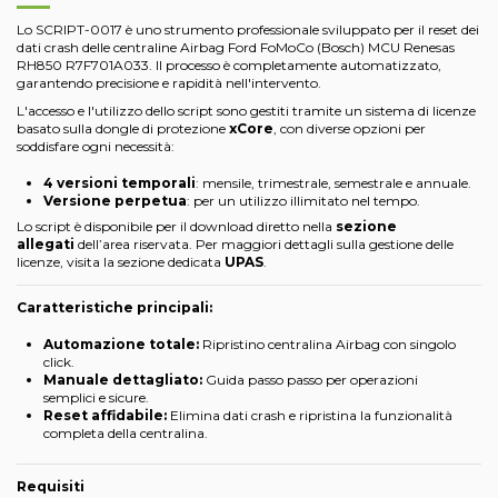
Lo SCRIPT-0017 è uno strumento professionale sviluppato per il reset dei
dati crash delle centraline Airbag Ford FoMoCo (Bosch) MCU Renesas
RH850 R7F701A033. Il processo è completamente automatizzato,
garantendo precisione e rapidità nell'intervento.
L'accesso e l'utilizzo dello script sono gestiti tramite un sistema di licenze
basato sulla dongle di protezione
xCore
, con diverse opzioni per
soddisfare ogni necessità:
4 versioni temporali
: mensile, trimestrale, semestrale e annuale.
Versione perpetua
: per un utilizzo illimitato nel tempo.
Lo script è disponibile per il download diretto nella
sezione
allegati
dell’area riservata. Per maggiori dettagli sulla gestione delle
licenze, visita la sezione dedicata
UPAS
.
Caratteristiche principali:
Automazione totale:
Ripristino centralina Airbag con singolo
click.
Manuale dettagliato:
Guida passo passo per operazioni
semplici e sicure.
Reset affidabile:
Elimina dati crash e ripristina la funzionalità
completa della centralina.
Requisiti