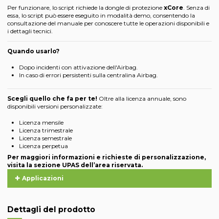
Per funzionare, lo script richiede la dongle di protezione
xCore
. Senza di
essa, lo script può essere eseguito in modalità demo, consentendo la
consultazione del manuale per conoscere tutte le operazioni disponibili e
i dettagli tecnici.
Quando usarlo?
Dopo incidenti con attivazione dell'Airbag.
In caso di errori persistenti sulla centralina Airbag.
Scegli quello che fa per te!
Oltre alla licenza annuale, sono
disponibili versioni personalizzate:
Licenza mensile
Licenza trimestrale
Licenza semestrale
Licenza perpetua
Per maggiori informazioni e richieste di personalizzazione,
visita la sezione UPAS dell’area riservata.
Applicazioni
Dettagli del prodotto