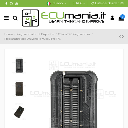
Italiano
EUR €
Lista dei desideri (
0
)
0
Home
Programmatori di Dispositivi
XGecu T76 Programmer
Programmatore Universale XGecu Pro T76