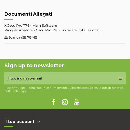
Documenti Allegati
XGecu Pro T76 - Main Software
Programmatore XGecu Pro T76 - Software Installazione
Scarica (58.78MB)
Sign up to newsletter
Puoi annullare l'iscrizione in ogni momenti. A questo scopo, cerca le info di contatto
nelle note legali.
Il tuo account