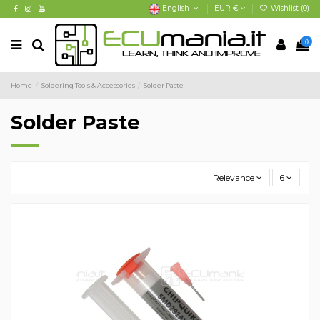
English
EUR €
Wishlist (
0
)
0
Home
Soldering Tools & Accessories
Solder Paste
Solder Paste
Relevance
6