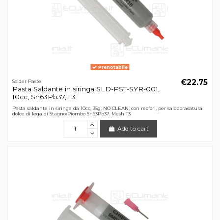
Prenotabile
€22.75
Solder Paste
Pasta Saldante in siringa SLD-PST-SYR-001,
10cc, Sn63Pb37, T3
Pasta saldante in siringa da 10cc, 35g, NO CLEAN, con reofori, per saldobrasatura
dolce di lega di Stagno/Piombo Sn63Pb37. Mesh T3
Add to cart