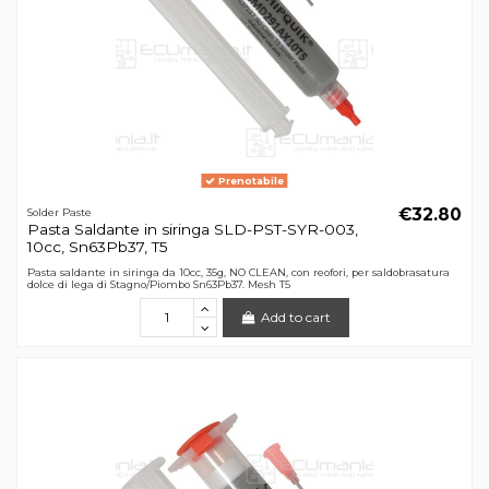
Prenotabile
€32.80
Solder Paste
Pasta Saldante in siringa SLD-PST-SYR-003,
10cc, Sn63Pb37, T5
Pasta saldante in siringa da 10cc, 35g, NO CLEAN, con reofori, per saldobrasatura
dolce di lega di Stagno/Piombo Sn63Pb37. Mesh T5
Add to cart