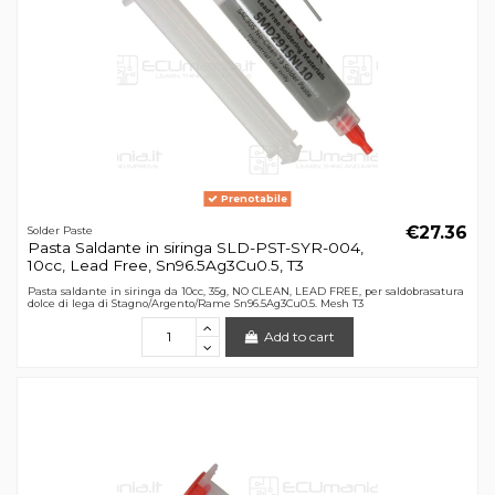
Prenotabile
€27.36
Solder Paste
Pasta Saldante in siringa SLD-PST-SYR-004,
10cc, Lead Free, Sn96.5Ag3Cu0.5, T3
Pasta saldante in siringa da 10cc, 35g, NO CLEAN, LEAD FREE, per saldobrasatura
dolce di lega di Stagno/Argento/Rame Sn96.5Ag3Cu0.5. Mesh T3
Add to cart