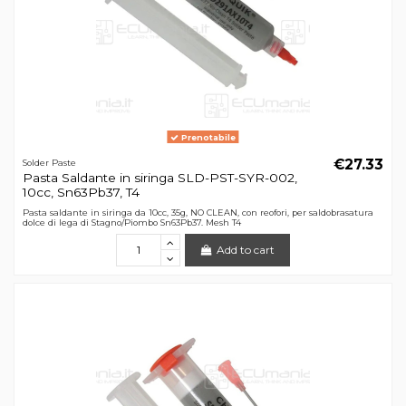
Prenotabile
€27.33
Solder Paste
Pasta Saldante in siringa SLD-PST-SYR-002,
10cc, Sn63Pb37, T4
Pasta saldante in siringa da 10cc, 35g, NO CLEAN, con reofori, per saldobrasatura
dolce di lega di Stagno/Piombo Sn63Pb37. Mesh T4
Add to cart