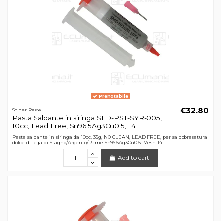
Prenotabile
€32.80
Solder Paste
Pasta Saldante in siringa SLD-PST-SYR-005,
10cc, Lead Free, Sn96.5Ag3Cu0.5, T4
Pasta saldante in siringa da 10cc, 35g, NO CLEAN, LEAD FREE, per saldobrasatura
dolce di lega di Stagno/Argento/Rame Sn96.5Ag3Cu0.5. Mesh T4
Add to cart