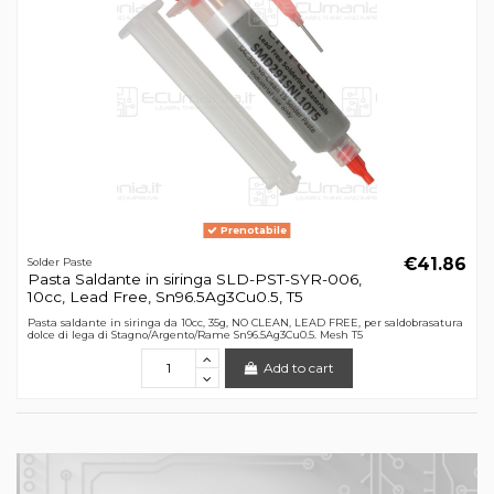
Prenotabile
€41.86
Solder Paste
Pasta Saldante in siringa SLD-PST-SYR-006,
10cc, Lead Free, Sn96.5Ag3Cu0.5, T5
Pasta saldante in siringa da 10cc, 35g, NO CLEAN, LEAD FREE, per saldobrasatura
dolce di lega di Stagno/Argento/Rame Sn96.5Ag3Cu0.5. Mesh T5
Add to cart