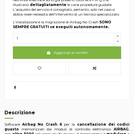
illustrano
dettagliatamente
le varie procedure guidate.
L'acquisto del servizio è consigliato, pertanto, solo nel caso si
abbia reale necessità dell'intervento di un tecnico specializzato.
L'installazione e la
migrazione di Airbag No Crash
SONO
SEMPRE GRATUITI se eseguiti autonomamente.
Aggiungi al carrello
Descrizione
Software
Airbag No Crash 6
per la
cancellazione dei codici
guasto
memorizzati dai moduli di controllo elettronico
AIRBAG
,
con
oltre 3000
soluzioni multi marca. Il programma è
modulare
e