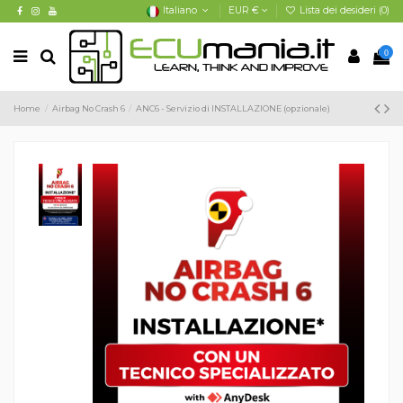
Italiano
EUR €
Lista dei desideri (
0
)
0
Home
Airbag No Crash 6
ANC6 - Servizio di INSTALLAZIONE (opzionale)