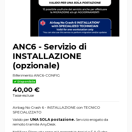
ANC6 - Servizio di
INSTALLAZIONE
(opzionale)
Riferimento
ANC6-CONFIG
Disponibile
40,00 €
Tasse escluse
Airbag No Crash 6 - INSTALLAZIONE con TECNICO
SPECIALIZZATO
Valido per
UNA SOLA postazione.
Servizio erogato da
remoto tramite AnyDesk.
Nell'
Area Riservata
sono già presenti tutorial e F.A.Q che