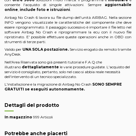
consente l'acquisto di singole attivazioni. Sempre
aggiornabile
online
,
include foto e istruzioni
.
Airbag No Crash 6 lavora su file dump dell'unità AIRBAG. Nella sezione
INFO vengono visualizzate le caratteristiche del componente che deve
essere riprogrammato. Il passaggio successivo è importare il file letto nel
software Airbag No Crash e riprogrammare la ecu con il nuovo file
ripristinato. E' possibile effettuare queste operazioni anche in OBD con
strumenti di terze parti.
Valido per
UNA SOLA postazione.
Servizio erogato da remoto tramite
AnyDesk.
Nell'
Area Riservata
sono già presenti tutorial e F.A.Q che
illustrano
dettagliatamente
le varie procedure guidate. L'acquisto del
servizio è consigliato, pertanto, solo nel caso si abbia reale necessità
dell'intervento di un tecnico specializzato.
L'installazione e la
migrazione di Airbag No Crash
SONO SEMPRE
GRATUITI se eseguiti autonomamente.
Dettagli del prodotto
In magazzino
999 Articoli
Potrebbe anche piacerti