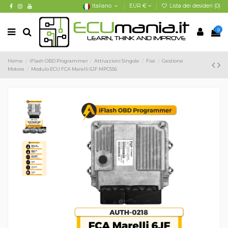
Italiano
EUR €
Lista dei desideri (
0
)
0
Home
iFlash OBD Programmer
Attivazioni Singole
Fiat
Gestione
Motore
Modulo ECU FCA Marelli 6JF MPC556