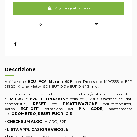
Aggiungi al carrello
Descrizione
Abilitazione
ECU FCA Marelli 6JF
con Processore MPC556 e E2P
95320, K-Line. Motori SDE EURO 3 e EURO 4 1.3 mjet.
Il modulo permette la lettura/scrittura completa
di
MICRO
e
E2P
,
CLONAZIONE
della ecu, visualizzazione dei dati
caratteristici,
RESET
e/o
DISATTIVAZIONE
dell'immobilizer,
patch
EGR-OFF
, estrazione del
PIN CODE
, adattamento
dell'
ODOMETRO
,
RESET FUORI GIRI
.
- CHECKSUM ALGO:
MICRO, E2P
- LISTA APPLICAZIONE VEICOLI: