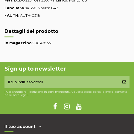
Fiat:
Doblò 223, Idea 350, Panda 169, Punto 188
Lancia:
Musa 350, Ypsilon 843
- AUTH:
AUTH-0218
Dettagli del prodotto
In magazzino
986 Articoli
Sign up to newsletter
Puoi annullare l'iscrizione in ogni momenti. A questo scopo, cerca le info di contatto
nelle note legali.
Il tuo account