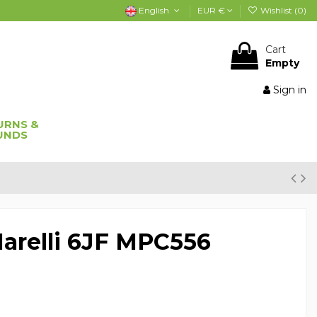
English
EUR €
Wishlist (
0
)
Cart
Empty
Sign in
URNS &
UNDS
arelli 6JF MPC556