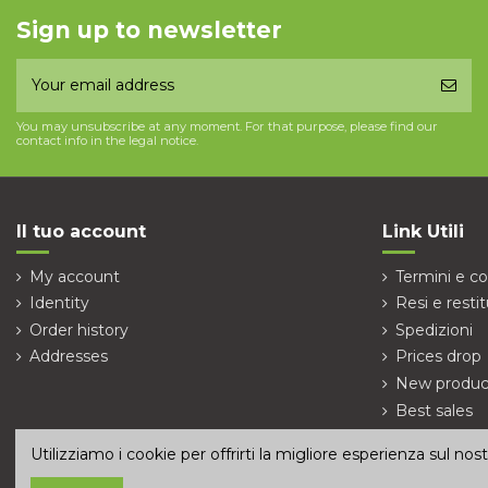
Sign up to newsletter
You may unsubscribe at any moment. For that purpose, please find our
contact info in the legal notice.
Il tuo account
Link Utili
My account
Termini e co
Identity
Resi e restit
Order history
Spedizioni
Addresses
Prices drop
New produc
Best sales
Contact us
Utilizziamo i cookie per offrirti la migliore esperienza sul no