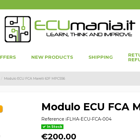
RET
OFFERS
NEW PRODUCTS
SHIPPING
REF
Modulo ECU FCA Marelli 6JF MPC556
Modulo ECU FCA M
Reference
iFLHA-ECU-FCA-004
In Stock
€200.00