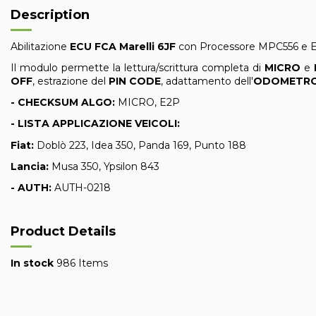
Description
Abilitazione
ECU FCA Marelli 6JF
con Processore MPC556 e E2
Il modulo permette la lettura/scrittura completa di
MICRO
e
OFF
, estrazione del
PIN CODE
, adattamento dell'
ODOMETR
- CHECKSUM ALGO:
MICRO, E2P
- LISTA APPLICAZIONE VEICOLI:
Fiat:
Doblò 223, Idea 350, Panda 169, Punto 188
Lancia:
Musa 350, Ypsilon 843
- AUTH:
AUTH-0218
Product Details
In stock
986 Items