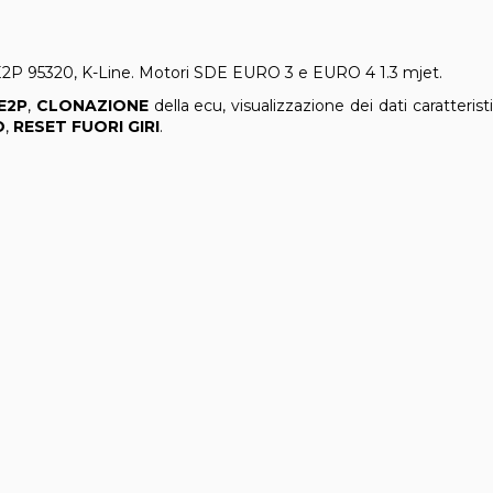
P 95320, K-Line. Motori SDE EURO 3 e EURO 4 1.3 mjet.
E2P
,
CLONAZIONE
della ecu, visualizzazione dei dati caratteristi
O
,
RESET FUORI GIRI
.