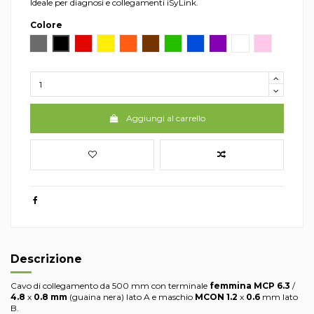
Ideale per diagnosi e collegamenti iSyLink.
Colore
Grigio
Nero
Rosso
Giallo
Arancio
Marrone
Verde
Blu
Viola
Bianco
Rosa
Aggiungi al carrello
Descrizione
Cavo di collegamento da 500 mm con terminale
femmina MCP 6.3
/
4.8
x
0.8 mm
(guaina nera) lato A e maschio
MCON
1.2
x
0.6
mm lato
B.