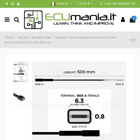
Italiano
EUR €
Lista dei desideri (
0
)
0
Home
iSyLink - Breakout Box
Cavo per interconnessione con terminale
femmina MCP 6.3 / 4.8 x 0.8 mm