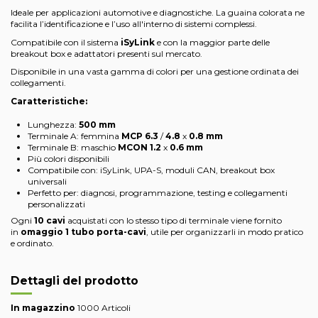
Ideale per applicazioni automotive e diagnostiche. La guaina colorata ne
facilita l’identificazione e l’uso all'interno di sistemi complessi.
Compatibile con il sistema
iSyLink
e con la maggior parte delle
breakout box e adattatori presenti sul mercato.
Disponibile in una vasta gamma di colori per una gestione ordinata dei
collegamenti.
Caratteristiche:
Lunghezza:
500 mm
Terminale A: femmina
MCP
6.3
/
4.8
x
0.8 mm
Terminale B: maschio
MCON
1.2
x
0.6 mm
Più colori disponibili
Compatibile con: iSyLink, UPA-S, moduli CAN, breakout box
universali
Perfetto per: diagnosi, programmazione, testing e collegamenti
personalizzati
Ogni
10 cavi
acquistati con lo stesso tipo di terminale viene fornito
in
omaggio 1 tubo porta-cavi
, utile per organizzarli in modo pratico
e ordinato.
Dettagli del prodotto
In magazzino
1000 Articoli