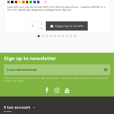
Cavo 500 mm con terminali MCP 2.8 x 0.8 mm femmina - maschio MCON 1.2 x
0.6 mm. Ideale per diagnosi e collegamenti iSyLink.
Aggiungi al carrello
Sign up to newsletter
Puoi annullare l'iscrizione in ogni momenti. A questo scopo, cerca le info di contatto
nelle note legali.
Il tuo account