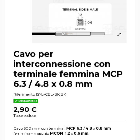
Cavo per
interconnessione con
terminale femmina MCP
6.3 / 4.8 x 0.8 mm
Riferimento
ISYL-CBL-BK.BK
Disponibile
2,90 €
Tasse escluse
Cavo 500 mm con terminali
MCP 6.3
/
4.8
x
0.8 mm
femmina - maschio
MCON
1.2
x
0.6 mm
.