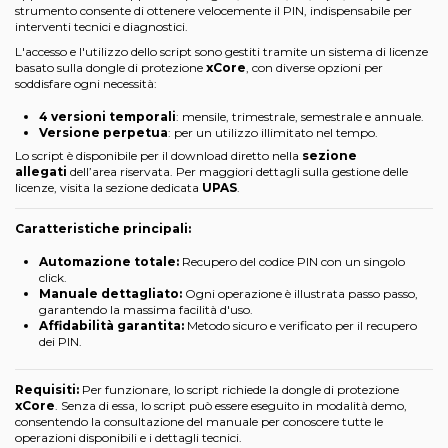
strumento consente di ottenere velocemente il PIN, indispensabile per
interventi tecnici e diagnostici.
L'accesso e l'utilizzo dello script sono gestiti tramite un sistema di licenze
basato sulla dongle di protezione
xCore
, con diverse opzioni per
soddisfare ogni necessità:
4 versioni temporali
: mensile, trimestrale, semestrale e annuale.
Versione perpetua
: per un utilizzo illimitato nel tempo.
Lo script è disponibile per il download diretto nella
sezione
allegati
dell’area riservata. Per maggiori dettagli sulla gestione delle
licenze, visita la sezione dedicata
UPAS
.
Caratteristiche principali:
Automazione totale:
Recupero del codice PIN con un singolo
click.
Manuale dettagliato:
Ogni operazione è illustrata passo passo,
garantendo la massima facilità d'uso.
Affidabilità garantita:
Metodo sicuro e verificato per il recupero
dei PIN.
Requisiti:
Per funzionare, lo script richiede la dongle di protezione
xCore
. Senza di essa, lo script può essere eseguito in modalità demo,
consentendo la consultazione del manuale per conoscere tutte le
operazioni disponibili e i dettagli tecnici.