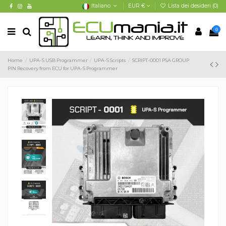
Italiano
EUR €
Lista dei desideri (
0
)
0
Home
UPA-S USB Programmer
UPA-S Scripts
SCRIPT-0001 PSA GROUP
PIN Recovery from ECU for UPA-S Programmer